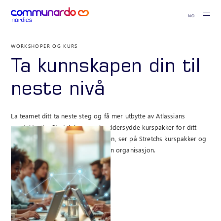
NO
WORKSHOPER OG KURS
Ta kunnskapen din til
neste nivå
La teamet ditt ta neste steg og få mer utbytte av Atlassians
produktsuite. Stretch leverer skreddersydde kurspakker for ditt
behov. Sammen setter vi agendaen, ser på Stretchs kurspakker og
velger det som passer best for din organisasjon.
KONTAKT OSS