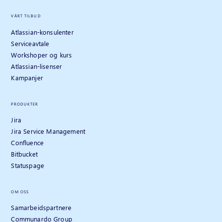
VÅRT TILBUD
Atlassian-konsulenter
Serviceavtale
Workshoper og kurs
Atlassian-lisenser
Kampanjer
PRODUKTER
Jira
Jira Service Management
Confluence
Bitbucket
Statuspage
OM OSS
Samarbeidspartnere
Communardo Group