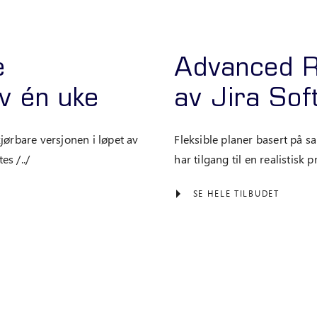
e
Advanced R
v én uke
av Jira So
jørbare versjonen i løpet av
Fleksible planer basert på s
s /../
har tilgang til en realistisk
SE HELE TILBUDET