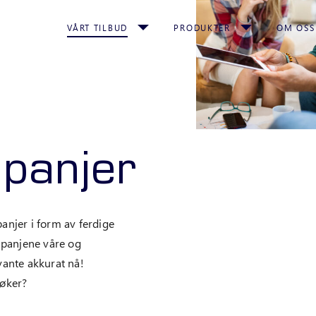
VÅRT TILBUD
PRODUKTER
OM OSS
mpanjer
panjer i form av ferdige
mpanjene våre og
vante akkurat nå!
søker?