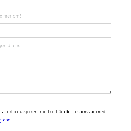
r
r at informasjonen min blir håndtert i samsvar med
glene
.