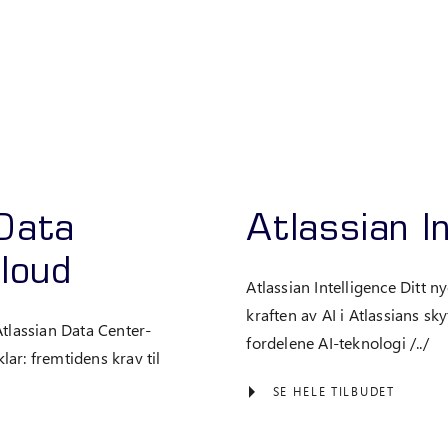
 Data
Atlassian I
Cloud
Atlassian Intelligence Ditt 
kraften av AI i Atlassians sk
Atlassian Data Center-
fordelene AI-teknologi /../
ar: fremtidens krav til
SE HELE TILBUDET