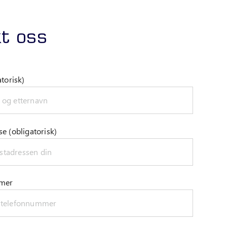
t oss
atorisk)
e (obligatorisk)
mmer