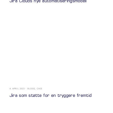
Jira Clouds nye automatiseringsmodell
4. APRIL 2023
BLOGG
,
CASE
Jira som støtte for en tryggere fremtid