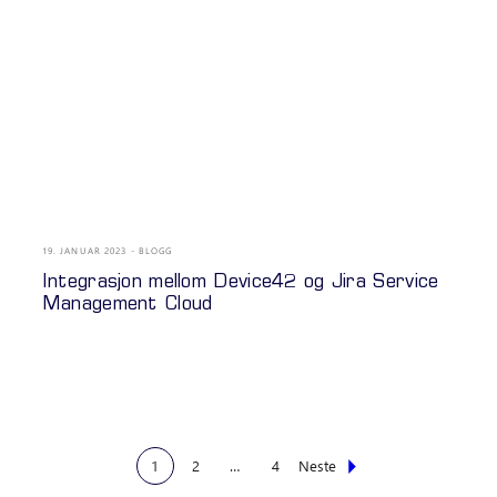
19. JANUAR 2023
BLOGG
Integrasjon mellom Device42 og Jira Service
Management Cloud
1
2
…
4
Neste