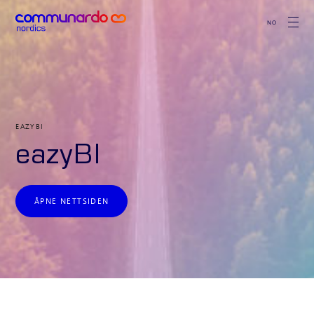
NO
EAZYBI
eazyBI
ÅPNE NETTSIDEN