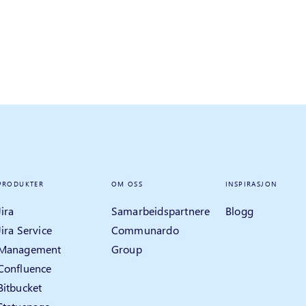
PRODUKTER
OM OSS
INSPIRASJON
Jira
Samarbeidspartnere
Blogg
Jira Service
Communardo
Management
Group
Confluence
Bitbucket