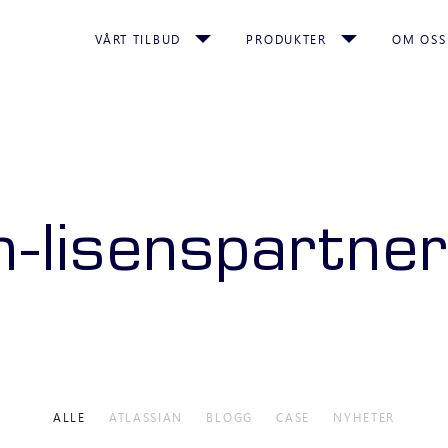
VÅRT TILBUD
PRODUKTER
OM OSS
n-lisenspartne
ALLE
ATLASSIAN
BLOGG
CASE
NYHETER