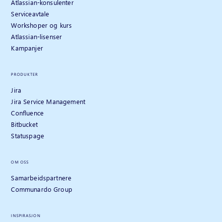
Atlassian-konsulenter
Serviceavtale
Workshoper og kurs
Atlassian-lisenser
Kampanjer
PRODUKTER
Jira
Jira Service Management
Confluence
Bitbucket
Statuspage
OM OSS
Samarbeidspartnere
Communardo Group
INSPIRASJON