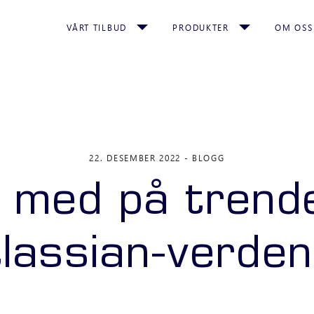
VÅRT TILBUD
PRODUKTER
OM OSS
22. DESEMBER 2022
BLOGG
g med på trende
lassian-verde