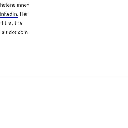
yhetene innen
inkedIn.
Her
 Jira, Jira
 alt det som