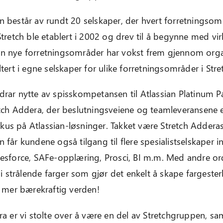
 består av rundt 20 selskaper, der hvert forretningsom
Stretch ble etablert i 2002 og drev til å begynne med v
n nye forretningsområder har vokst frem gjennom orga
ltert i egne selskaper for ulike forretningsområder i Str
rar nytte av spisskompetansen til Atlassian Platinum P
etch Addera, der beslutningsveiene og teamleveransene 
fokus på Atlassian-løsninger. Takket være Stretch Adderas 
 får kundene også tilgang til flere spesialistselskaper i
esforce, SAFe-opplæring, Prosci, BI m.m. Med andre ord
r i strålende farger som gjør det enkelt å skape fargeste
n mer bærekraftig verden!
ra er vi stolte over å være en del av Stretchgruppen, sa