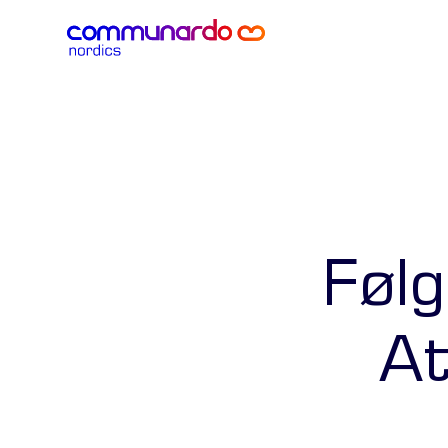
Føl
At