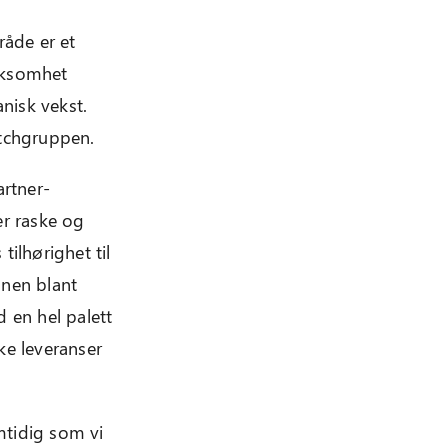
råde er et
irksomhet
nisk vekst.
etchgruppen.
artner-
er raske og
tilhørighet til
nnen blant
 en hel palett
rke leveranser
mtidig som vi