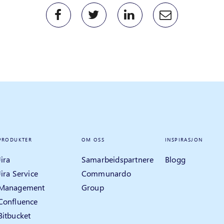
PRODUKTER
OM OSS
INSPIRASJON
Jira
Samarbeidspartnere
Blogg
Jira Service
Communardo
Management
Group
Confluence
Bitbucket