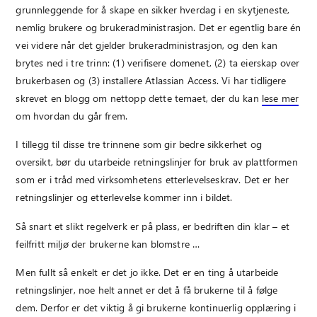
grunnleggende for å skape en sikker hverdag i en skytjeneste,
nemlig brukere og brukeradministrasjon. Det er egentlig bare én
vei videre når det gjelder brukeradministrasjon, og den kan
brytes ned i tre trinn: (1) verifisere domenet, (2) ta eierskap over
brukerbasen og (3) installere Atlassian Access. Vi har tidligere
skrevet en blogg om nettopp dette temaet, der du kan
lese mer
om hvordan du går frem.
I tillegg til disse tre trinnene som gir bedre sikkerhet og
oversikt, bør du utarbeide retningslinjer for bruk av plattformen
som er i tråd med virksomhetens etterlevelseskrav. Det er her
retningslinjer og etterlevelse kommer inn i bildet.
Så snart et slikt regelverk er på plass, er bedriften din klar – et
feilfritt miljø der brukerne kan blomstre …
Men fullt så enkelt er det jo ikke. Det er en ting å utarbeide
retningslinjer, noe helt annet er det å få brukerne til å følge
dem. Derfor er det viktig å gi brukerne kontinuerlig opplæring i