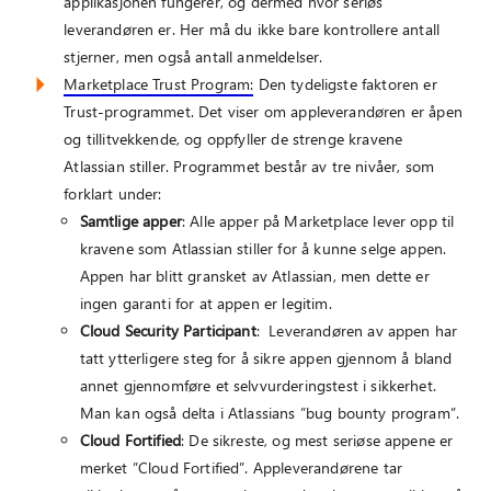
applikasjonen fungerer, og dermed hvor seriøs
leverandøren er. Her må du ikke bare kontrollere antall
stjerner, men også antall anmeldelser.
Marketplace Trust Program:
Den tydeligste faktoren er
Trust-programmet. Det viser om appleverandøren er åpen
og tillitvekkende, og oppfyller de strenge kravene
Atlassian stiller. Programmet består av tre nivåer, som
forklart under:
Samtlige apper
: Alle apper på Marketplace lever opp til
kravene som Atlassian stiller for å kunne selge appen.
Appen har blitt gransket av Atlassian, men dette er
ingen garanti for at appen er legitim.
Cloud Security Participant
: Leverandøren av appen har
tatt ytterligere steg for å sikre appen gjennom å bland
annet gjennomføre et selvvurderingstest i sikkerhet.
Man kan også delta i Atlassians ”bug bounty program”.
Cloud Fortified
: De sikreste, og mest seriøse appene er
merket ”Cloud Fortified”. Appleverandørene tar