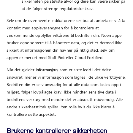
sikkerheten på største alvor og dere kan vaere sikker på
at de følger strenge regulatoriske krav.
Selv om de ovennevnte indikatorene ser bra ut, anbefaler vi å ta
kontakt med appleverandøren for å kontrollere at
vedkommende oppfyller vilkårene til bedriften din. Noen apper
bruker egne servere til å håndtere data, og det er dermed ikke
sikkert at informasjonen din havner på riktig sted, selv om
appen er merket med Staff Pick eller Cloud Fortified.
Når det gjelder
informasjon
, som er siste ledd i det delte
ansvaret, mener vi informasjon som lagres i de ulike verktøyene.
Bedriften din er selv ansvarlig for at alle data som lastes opp i
miljøet, følger lovpålagte krav. Ikke håndter sensitive data i
bedriftens verktøy med mindre det er absolutt nødvendig. Alle
andre sikkerhetstiltak spiller liten rolle hvis du ikke klarer å
kontrollere dette aspektet.
Brukerne kontrollerer sikkerheten