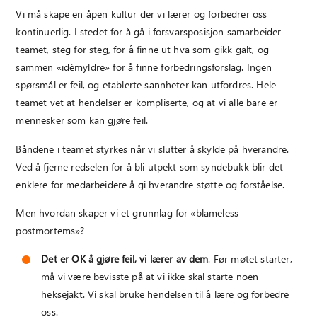
Vi må skape en åpen kultur der vi lærer og forbedrer oss
kontinuerlig. I stedet for å gå i forsvarsposisjon samarbeider
teamet, steg for steg, for å finne ut hva som gikk galt, og
sammen «idémyldre» for å finne forbedringsforslag. Ingen
spørsmål er feil, og etablerte sannheter kan utfordres. Hele
teamet vet at hendelser er kompliserte, og at vi alle bare er
mennesker som kan gjøre feil.
Båndene i teamet styrkes når vi slutter å skylde på hverandre.
Ved å fjerne redselen for å bli utpekt som syndebukk blir det
enklere for medarbeidere å gi hverandre støtte og forståelse.
Men hvordan skaper vi et grunnlag for «blameless
postmortems»?
Det er OK å gjøre feil, vi lærer av dem
. Før møtet starter,
må vi være bevisste på at vi ikke skal starte noen
heksejakt. Vi skal bruke hendelsen til å lære og forbedre
oss.