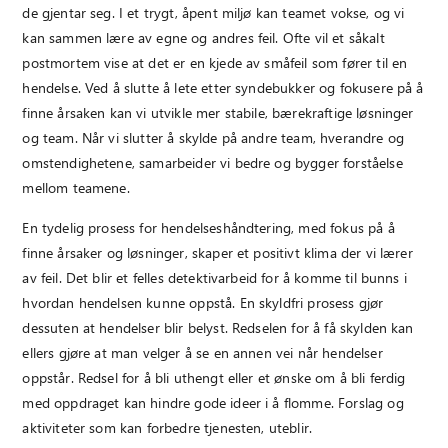
de gjentar seg. I et trygt, åpent miljø kan teamet vokse, og vi
kan sammen lære av egne og andres feil. Ofte vil et såkalt
postmortem vise at det er en kjede av småfeil som fører til en
hendelse. Ved å slutte å lete etter syndebukker og fokusere på å
finne årsaken kan vi utvikle mer stabile, bærekraftige løsninger
og team. Når vi slutter å skylde på andre team, hverandre og
omstendighetene, samarbeider vi bedre og bygger forståelse
mellom teamene.
En tydelig prosess for hendelseshåndtering, med fokus på å
finne årsaker og løsninger, skaper et positivt klima der vi lærer
av feil. Det blir et felles detektivarbeid for å komme til bunns i
hvordan hendelsen kunne oppstå. En skyldfri prosess gjør
dessuten at hendelser blir belyst. Redselen for å få skylden kan
ellers gjøre at man velger å se en annen vei når hendelser
oppstår. Redsel for å bli uthengt eller et ønske om å bli ferdig
med oppdraget kan hindre gode ideer i å flomme. Forslag og
aktiviteter som kan forbedre tjenesten, uteblir.