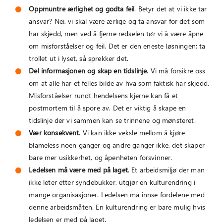
Oppmuntre ærlighet og godta feil
. Betyr det at vi ikke tar
ansvar? Nei, vi skal være ærlige og ta ansvar for det som
har skjedd, men ved å fjerne redselen tør vi å være åpne
om misforståelser og feil. Det er den eneste løsningen: ta
trollet ut i lyset, så sprekker det.
Del informasjonen og skap en tidslinje
. Vi må forsikre oss
om at alle har et felles bilde av hva som faktisk har skjedd.
Misforståelser rundt hendelsens kjerne kan få et
postmortem til å spore av. Det er viktig å skape en
tidslinje der vi sammen kan se trinnene og mønsteret.
Vær konsekvent
. Vi kan ikke veksle mellom å kjøre
blameless noen ganger og andre ganger ikke, det skaper
bare mer usikkerhet, og åpenheten forsvinner.
Ledelsen må være med på laget
. Et arbeidsmiljø der man
ikke leter etter syndebukker, utgjør en kulturendring i
mange organisasjoner. Ledelsen må innse fordelene med
denne arbeidsmåten. En kulturendring er bare mulig hvis
ledelsen er med på laget.