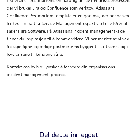
I Stretch er postmortems en naturlig del av hendelsesprosessen,
der vi bruker Jira og Confluence som verktøy. Atlassians
Confluence Postmortem template er en god mal, der hendelsen
lenkes inn fra Jira Service Management og aktivitetene fører til
saker i Jira Software. På
Atlassians incident management-side
finner du inspirasjon til å komme videre. Vi har merket at vi ved
å skape åpne og ærlige postmortems bygger tillit i teamet og i
leveransene til kundene våre.
Kontakt oss
hvis du ønsker å forbedre din organisasjons
incident management-prosess.
Del dette innlegget