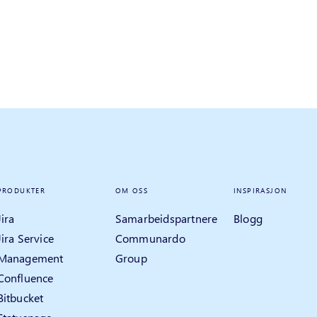
PRODUKTER
OM OSS
INSPIRASJON
Jira
Samarbeidspartnere
Blogg
Jira Service
Communardo
Management
Group
Confluence
Bitbucket