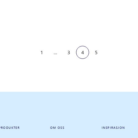
1
…
3
4
5
PRODUKTER
OM OSS
INSPIRASJON