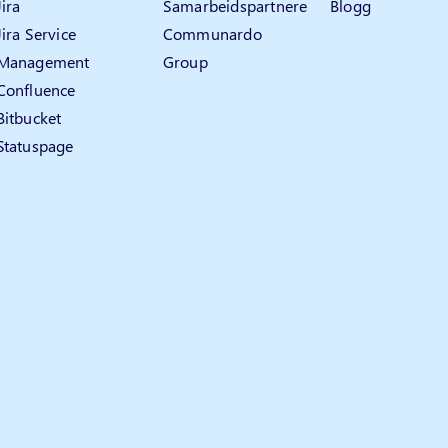
Jira
Samarbeidspartnere
Blogg
Jira Service
Communardo
Management
Group
Confluence
Bitbucket
Statuspage