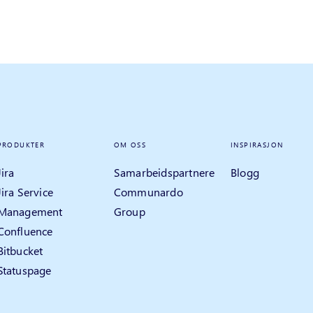
PRODUKTER
OM OSS
INSPIRASJON
Jira
Samarbeidspartnere
Blogg
Jira Service
Communardo
Management
Group
Confluence
Bitbucket
Statuspage