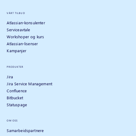
VÅRT TILBUD
Atlassian-konsulenter
Serviceavtale
Workshoper og kurs
Atlassian-lisenser
Kampanjer
PRODUKTER
Jira
Jira Service Management
Confluence
Bitbucket
Statuspage
OM OSS
Samarbeidspartnere